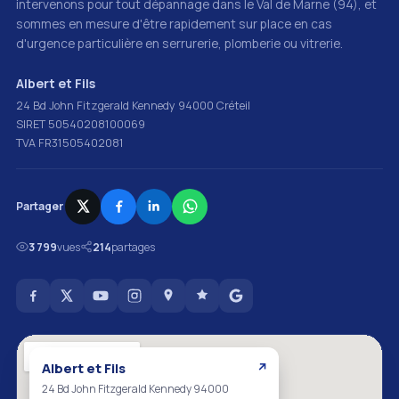
intervenons pour tout dépannage dans le Val de Marne (94), et
sommes en mesure d'être rapidement sur place en cas
d'urgence particulière en serrurerie, plomberie ou vitrerie.
Albert et Fils
24 Bd John Fitzgerald Kennedy 94000 Créteil
SIRET 50540208100069
TVA FR31505402081
Partager
3 799
vues
214
partages
Albert et Fils
↗
24 Bd John Fitzgerald Kennedy 94000