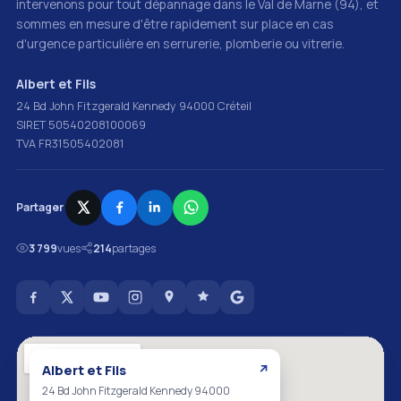
intervenons pour tout dépannage dans le Val de Marne (94), et
sommes en mesure d'être rapidement sur place en cas
d'urgence particulière en serrurerie, plomberie ou vitrerie.
Albert et Fils
24 Bd John Fitzgerald Kennedy 94000 Créteil
SIRET 50540208100069
TVA FR31505402081
Partager
3 799
vues
214
partages
Albert et Fils
↗
24 Bd John Fitzgerald Kennedy 94000