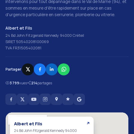
intervenons pour tout dépannage dans le Val de Marne (94), et
sommes en mesure d'être rapidement sur place en cas
d'urgence particulière en serrurerie, plomberie ou vitrerie.
Albert et Fils
24 Bd John Fitzgerald Kennedy 94000 Créteil
SIRET 50540208100069
TVA FR31505402081
Partager
3 799
vues
214
partages
Albert et Fils
↗
24 Bd John Fitzgerald Kennedy 94000